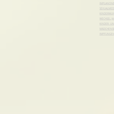
IMPLANONE
SEXUALMED
KINDERWU
WECHSEL J
KINDER- U
MÄDCHENS
IMPFUNGE