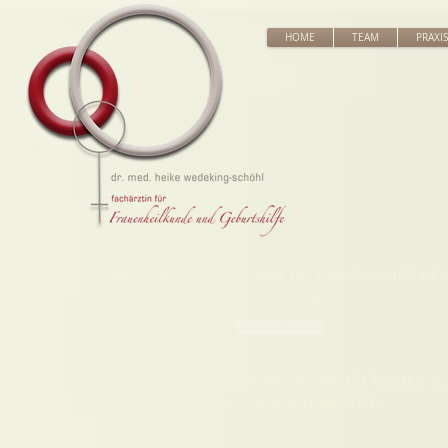
HOME
TEAM
PRAXIS
Wir sind Ihr Ansprechpartner für Ihre Gesundheit ..
von der Kindheit bis ins hohe Alter.
SEXUALMEDIZIN
Probleme oder Störungen der Sexualität können ...
auch im Paargespräch ... erörtert werden.