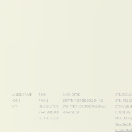
LANDINGPAGE
TEAM
DIAGNOSTIK
GYNÄKOLO
HOME
PRAXIS
ERSTTRIMESTERSCCREENING
GYN. KREB
VITA
NEUIGKEITEN
ZWEITTRIMESTERULTRASCHALL
DYSPLASIE
PRAXISURLAUB
FETALISTEST
ONKOLOG.
GEBURTSHILFE
BRUSTULTR
VAGINALER
SPIRALEIN