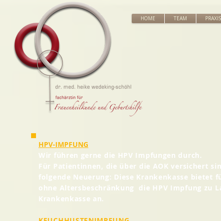
HOME
TEAM
PRAXIS
HPV-IMPFUNG
Wir führen gerne die HPV Impfungen durch.
Für Patientinnen, die über die AOK versichert sin
folgende Neuerung: Diese Krankenkasse bietet fü
ohne Altersbeschränkung die HPV Impfung zu L
Krankenkasse an.
KEUCHHUSTENIMPFUNG