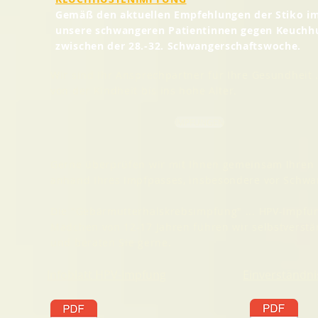
Gemäß den aktuellen Empfehlungen der Stiko i
unsere schwangeren Patientinnen gegen Keuchh
zwischen der 28.-32. Schwangerschaftswoche.
Wir sind Ihr Ansprechpartner für Ihre Gesundheit .
von der Kindheit bis ins hohe Alter.
IMPFUNGEN
Gerne überprüfen wir mit Ihnen gemeinsam Ihren 
anhand Ihres Impfpasses, insbesondere vor Schwa
Die "Gebärmutterhalskrebsimpfung" ... HPV-Impfung
Mädchen von 12-17 Jahren führen wir selbstverstä
und beraten Sie gerne.
Infoblatt
HPV-Impfung
Einverständn