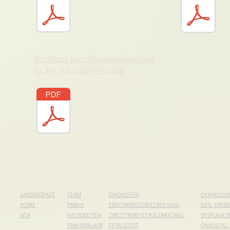
Infoblatt Keuchhustenimpfung
in der Schwangerschaft
LANDINGPAGE
TEAM
DIAGNOSTIK
GYNÄKOLO
HOME
PRAXIS
ERSTTRIMESTERSCCREENING
GYN. KREB
VITA
NEUIGKEITEN
ZWEITTRIMESTERULTRASCHALL
DYSPLASIE
PRAXISURLAUB
FETALISTEST
ONKOLOG.